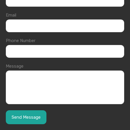
Email
Phone Number
Message