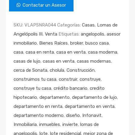
Contactar un Asesor
SKU:
VLAPSNRA044
Categorías:
Casas
,
Lomas de
Angelópolis III
,
Venta
Etiquetas:
angelopolis
,
asesor
inmobiliario
,
Bienes Raíces
,
broker
,
busco casa
,
casa
,
casa en renta
,
casa en venta
,
casa moderna
,
casas de lujo
,
casas en venta
,
casas modernas
,
cerca de Sonata
,
cholula
,
Construcción
,
construimos tu casa
,
construir
,
construye
,
construye tu casa
,
crédito bancario
,
credito
hipotecario
,
departamento
,
departamento de lujo
,
departamento en renta
,
departamento en venta
,
departamento moderno
,
diseño
,
Infonavit
,
Inmobiliaria
,
inmuebles
,
invierte
,
lomas de
angelopolis
,
lote
,
lote residencial
,
mejor zona de