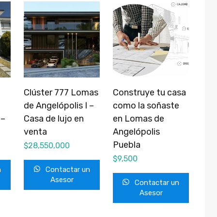
Clúster 777 Lomas
Construye tu casa
de Angelópolis I –
como la soñaste
 –
Casa de lujo en
en Lomas de
venta
Angelópolis
Puebla
$
28,550,000
$
9,500
n
Contactar un
Asesor
Contactar un
Asesor