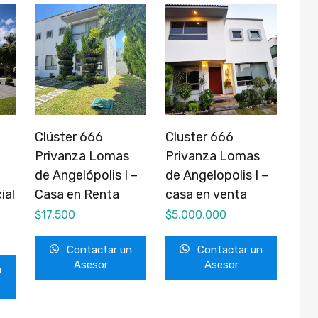
Clúster 666
Cluster 666
Privanza Lomas
Privanza Lomas
de Angelópolis I –
de Angelopolis I –
ial
Casa en Renta
casa en venta
$
17,500
$
5,000,000
Contactar un
Contactar un
Asesor
Asesor
n