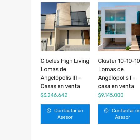
Cibeles High Living
Clúster 10-10-10
Lomas de
Lomas de
Angelópolis III –
Angelópolis I –
Casas en venta
casa en venta
$
3,246,642
$
9,145,000
Contactar un
Contactar u
Asesor
Asesor