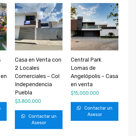
s
Casa en Venta con
Central Park
2 Locales
Lomas de
 en
Comerciales – Col
Angelópolis – Casa
Independencia
en venta
Puebla
$
15,000,000
$
3,800,000
n
Contactar un
Asesor
Contactar un
Asesor