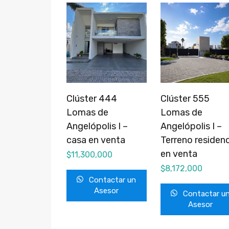
Clúster 444
Clúster 555
Lomas de
Lomas de
Angelópolis I –
Angelópolis I –
casa en venta
Terreno residenc
en venta
$
11,300,000
$
8,172,000
Contactar un
Asesor
Contactar u
Asesor