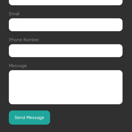
Email
Phone Number
Message