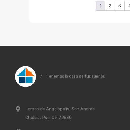
1
2
3
/
Tenemos la casa de tus sueños
Lomas de Angelópolis, San Andrés
Cholula, Pue. CP 72830