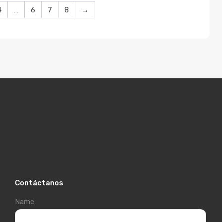
4
…
6
7
8
→
Contáctanos
Name