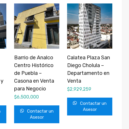
Barrio de Analco
Calatea Plaza San
Centro Histórico
Diego Cholula –
de Puebla –
Departamento en
 y
Casona en Venta
Venta
para Negocio
$
2,929,259
$
6,500,000
Contactar un
Asesor
n
Contactar un
Asesor