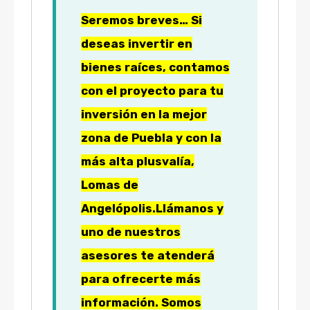
Seremos breves… Si
deseas invertir en
bienes raíces, contamos
con el proyecto para tu
inversión en la mejor
zona de Puebla y con la
más alta plusvalía,
Lomas de
Angelópolis.
Llámanos y
uno de nuestros
asesores te atenderá
para ofrecerte más
información. Somos