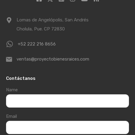
Lomas de Angelópolis, San Andrés
Cholula, Pue. CP 72830
+52 222 216 8656
ventas@proyectobienesraices.com
Contáctanos
Name
Email