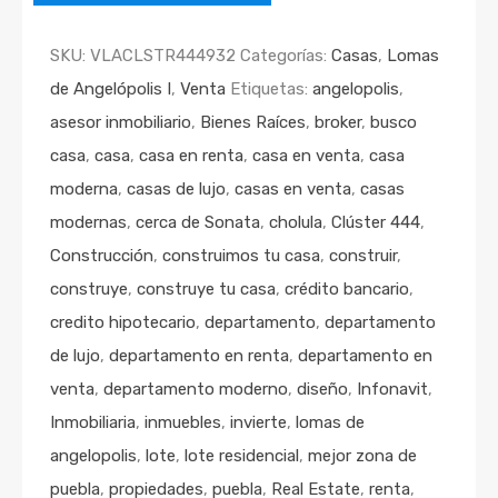
SKU:
VLACLSTR444932
Categorías:
Casas
,
Lomas
de Angelópolis I
,
Venta
Etiquetas:
angelopolis
,
asesor inmobiliario
,
Bienes Raíces
,
broker
,
busco
casa
,
casa
,
casa en renta
,
casa en venta
,
casa
moderna
,
casas de lujo
,
casas en venta
,
casas
modernas
,
cerca de Sonata
,
cholula
,
Clúster 444
,
Construcción
,
construimos tu casa
,
construir
,
construye
,
construye tu casa
,
crédito bancario
,
credito hipotecario
,
departamento
,
departamento
de lujo
,
departamento en renta
,
departamento en
venta
,
departamento moderno
,
diseño
,
Infonavit
,
Inmobiliaria
,
inmuebles
,
invierte
,
lomas de
angelopolis
,
lote
,
lote residencial
,
mejor zona de
puebla
,
propiedades
,
puebla
,
Real Estate
,
renta
,