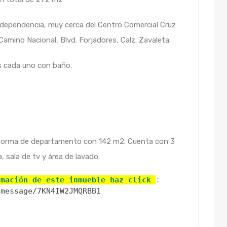
Independencia, muy cerca del Centro Comercial Cruz
amino Nacional, Blvd. Forjadores, Calz. Zavaleta.
s cada uno con baño.
en forma de departamento con 142 m2. Cuenta con 3
 sala de tv y área de lavado.
rmación de este inmueble haz click 
/message/7KN4IW2JMQRBB1