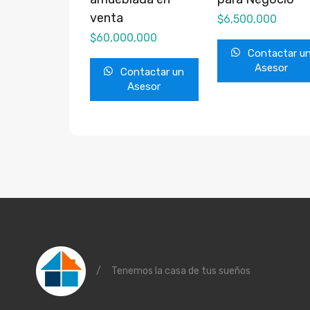
venta
$
6,500,000
$
60,000,000
Contactar u
Asesor
Contactar un
Asesor
/
Tenemos la casa de tus sueños