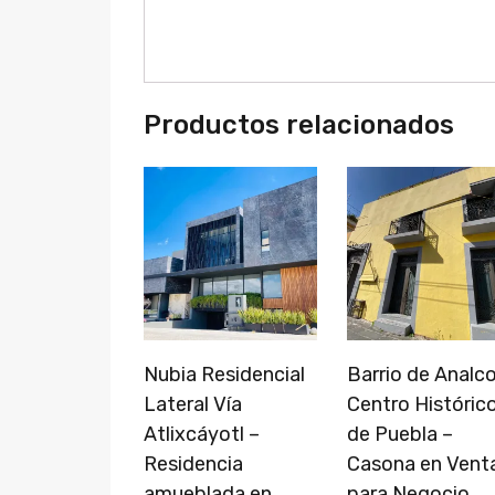
Productos relacionados
Nubia Residencial
Barrio de Analc
Lateral Vía
Centro Históric
Atlixcáyotl –
de Puebla –
Residencia
Casona en Vent
amueblada en
para Negocio