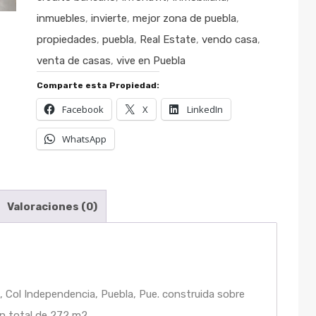
inmuebles
,
invierte
,
mejor zona de puebla
,
propiedades
,
puebla
,
Real Estate
,
vendo casa
,
venta de casas
,
vive en Puebla
Comparte esta Propiedad:
Facebook
X
LinkedIn
WhatsApp
Valoraciones (0)
 Col Independencia, Puebla, Pue. construida sobre
ón total de 272 m2