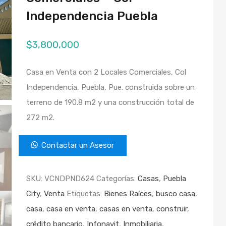
Independencia Puebla
$
3,800,000
Casa en Venta con 2 Locales Comerciales, Col
Independencia, Puebla, Pue. construida sobre un
terreno de 190.8 m2 y una construcción total de
272 m2.
Contactar un Asesor
SKU:
VCNDPND624
Categorías:
Casas
,
Puebla
City
,
Venta
Etiquetas:
Bienes Raíces
,
busco casa
,
casa
,
casa en venta
,
casas en venta
,
construir
,
crédito bancario
,
Infonavit
,
Inmobiliaria
,