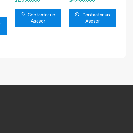
$
2,650,000
$
4,400,000
Contactar un
Contactar un
Asesor
Asesor
n