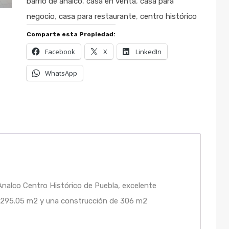
barrio de analco
,
casa en venta
,
casa para
negocio
,
casa para restaurante
,
centro histórico
Comparte esta Propiedad:
Facebook
X
LinkedIn
WhatsApp
nalco Centro Histórico de Puebla, excelente
e 295.05 m2 y una construcción de 306 m2