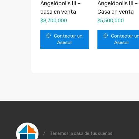
Angelópolis III –
Angelópolis III –
casa en venta
Casa en venta
$
8,700,000
$
5,500,000
Contactar un
Contactar u
Asesor
Asesor
/
Tenemos la casa de tus sueños