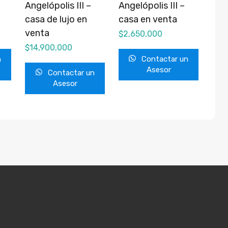
Angelópolis III –
Angelópolis III –
casa de lujo en
casa en venta
venta
$
2,650,000
$
14,900,000
n
Contactar un
Asesor
Contactar un
Asesor