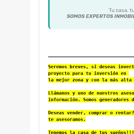
Tu casa, t
SOMOS EXPERTOS INMOBIL
Seremos breves, si deseas invert
proyecto para tu inversión en 
la mejor zona y con la más alta 
Llámanos y uno de nuestros aseso
información. Somos generadores d
Deseas vender, comprar o rentar?
te asesoramos.

Tenemos la casa de tus sueños!!