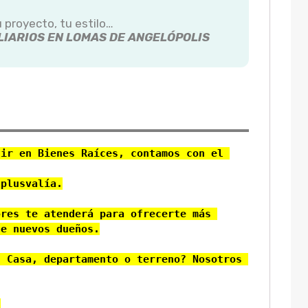
u proyecto, tu estilo…
IARIOS EN LOMAS DE ANGELÓPOLIS
ir en Bienes Raíces, contamos con el 
plusvalía.

res te atenderá para ofrecerte más 
e nuevos dueños.

 Casa, departamento o terreno? Nosotros 
!