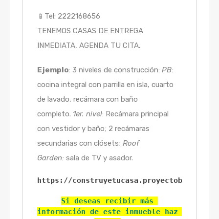
📱Tel: 2222168656
TENEMOS CASAS DE ENTREGA
INMEDIATA, AGENDA TU CITA.
Ejemplo
: 3 niveles de construcción:
PB
:
cocina integral con parrilla en isla, cuarto
de lavado, recámara con baño
completo.
1er. nivel
: Recámara principal
con vestidor y baño; 2 recámaras
secundarias con clósets;
Roof
Garden:
sala de TV y asador.
https://construyetucasa.proyectobienesrai
Si deseas recibir más 
información de este inmueble haz 