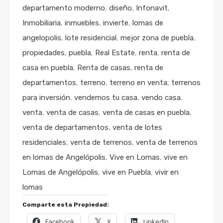
departamento moderno
,
diseño
,
Infonavit
,
Inmobiliaria
,
inmuebles
,
invierte
,
lomas de
angelopolis
,
lote residencial
,
mejor zona de puebla
,
propiedades
,
puebla
,
Real Estate
,
renta
,
renta de
casa en puebla
,
Renta de casas
,
renta de
departamentos
,
terreno
,
terreno en venta
,
terrenos
para inversión
,
vendemos tu casa
,
vendo casa
,
venta
,
venta de casas
,
venta de casas en puebla
,
venta de departamentos
,
venta de lotes
residenciales
,
venta de terrenos
,
venta de terrenos
en lomas de Angelópolis
,
Vive en Lomas
,
vive en
Lomas de Angelópolis
,
vive en Puebla
,
vivir en
lomas
Comparte esta Propiedad:
Facebook
X
LinkedIn