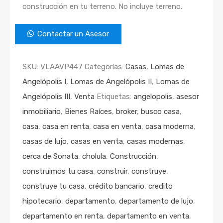
construcción en tu terreno. No incluye terreno.
Contactar un Asesor
SKU:
VLAAVP447
Categorías:
Casas
,
Lomas de
Angelópolis I
,
Lomas de Angelópolis II
,
Lomas de
Angelópolis III
,
Venta
Etiquetas:
angelopolis
,
asesor
inmobiliario
,
Bienes Raíces
,
broker
,
busco casa
,
casa
,
casa en renta
,
casa en venta
,
casa moderna
,
casas de lujo
,
casas en venta
,
casas modernas
,
cerca de Sonata
,
cholula
,
Construcción
,
construimos tu casa
,
construir
,
construye
,
construye tu casa
,
crédito bancario
,
credito
hipotecario
,
departamento
,
departamento de lujo
,
departamento en renta
,
departamento en venta
,