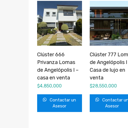
Clúster 666
Clúster 777 Lo
Privanza Lomas
de Angelópolis I
de Angelópolis I –
Casa de lujo en
casa en venta
venta
$
4,850,000
$
28,550,000
Contactar un
Contactar u
Asesor
Asesor