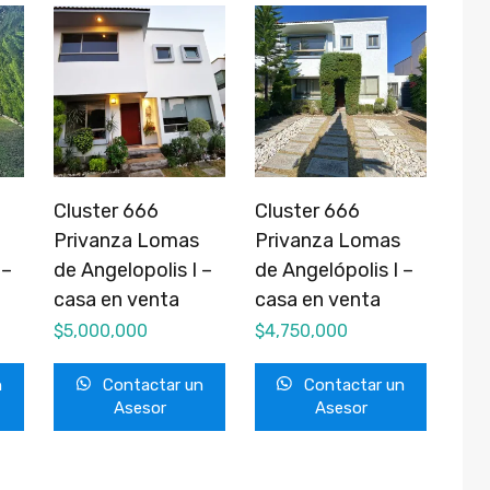
Cluster 666
Cluster 666
Privanza Lomas
Privanza Lomas
 –
de Angelopolis I –
de Angelópolis I –
casa en venta
casa en venta
$
5,000,000
$
4,750,000
n
Contactar un
Contactar un
Asesor
Asesor