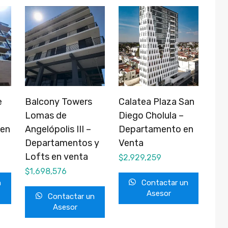
e
Balcony Towers
Calatea Plaza San
Lomas de
Diego Cholula –
 en
Angelópolis III –
Departamento en
Departamentos y
Venta
Lofts en venta
$
2,929,259
$
1,698,576
n
Contactar un
Asesor
Contactar un
Asesor