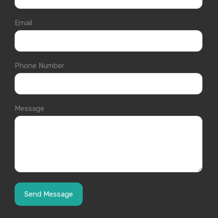
Email
Phone Number
Message