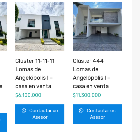
Clúster 11-11-11
Clúster 444
Lomas de
Lomas de
Angelópolis I –
Angelópolis I –
e
casa en venta
casa en venta
$
6,100,000
$
11,300,000
Contactar un
Contactar un
Asesor
Asesor
n