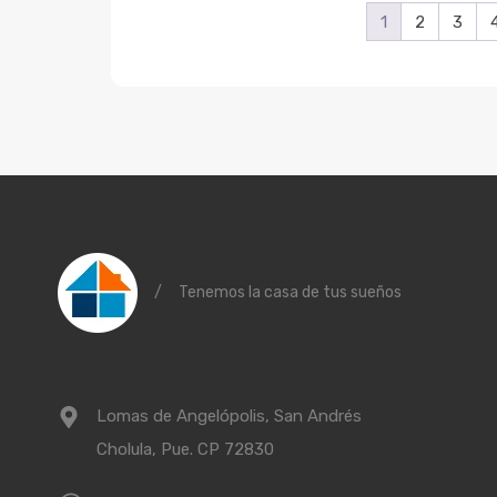
1
2
3
/
Tenemos la casa de tus sueños
Lomas de Angelópolis, San Andrés
Cholula, Pue. CP 72830