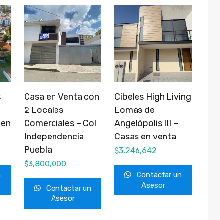
s
Casa en Venta con
Cibeles High Living
2 Locales
Lomas de
 en
Comerciales – Col
Angelópolis III –
Independencia
Casas en venta
Puebla
$
3,246,642
$
3,800,000
n
Contactar un
Asesor
Contactar un
Asesor