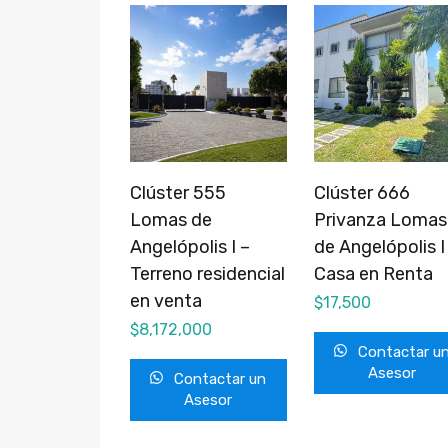
Clúster 555
Clúster 666
Lomas de
Privanza Lomas
Angelópolis I –
de Angelópolis I
Terreno residencial
Casa en Renta
en venta
$
17,500
$
8,172,000
Contactar u
Asesor
Contactar un
Asesor