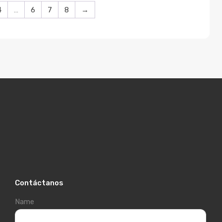
4
…
6
7
8
→
Contáctanos
Name