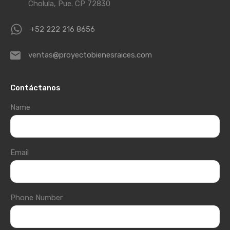
Cholula, Pue. CP 72830
+52 222 216 8656
ventas@proyectobienesraices.com
Contáctanos
Name
Email
Phone Number