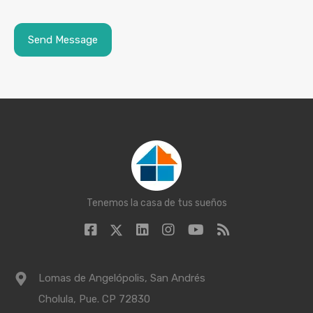
Tenemos la casa de tus sueños
Lomas de Angelópolis, San Andrés
Cholula, Pue. CP 72830