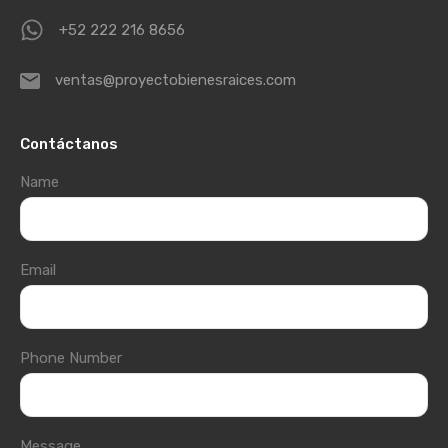
+52 222 216 8656
ventas@proyectobienesraices.com
Contáctanos
Name
Email
Phone Number
Message