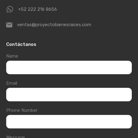
+52 222 216 8656
ventas@proyectobienesraices.com
Contáctanos
Name
Email
Phone Number
Message