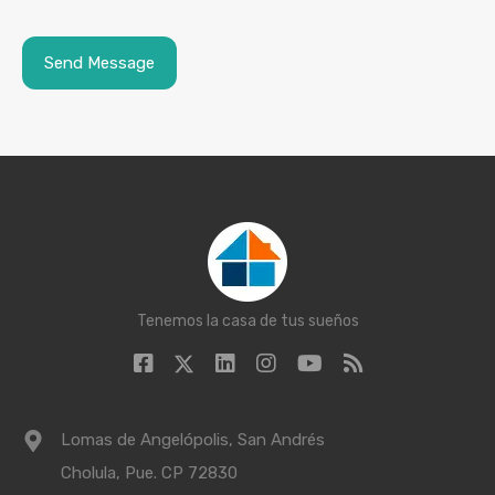
Tenemos la casa de tus sueños
Lomas de Angelópolis, San Andrés
Cholula, Pue. CP 72830