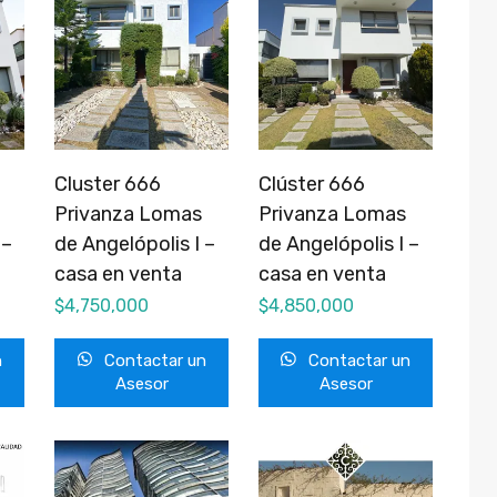
Cluster 666
Clúster 666
Privanza Lomas
Privanza Lomas
 –
de Angelópolis I –
de Angelópolis I –
casa en venta
casa en venta
$
4,750,000
$
4,850,000
n
Contactar un
Contactar un
Asesor
Asesor