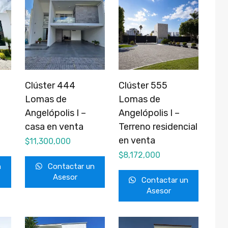
Clúster 444
Clúster 555
Lomas de
Lomas de
Angelópolis I –
Angelópolis I –
casa en venta
Terreno residencial
en venta
$
11,300,000
$
8,172,000
n
Contactar un
Asesor
Contactar un
Asesor