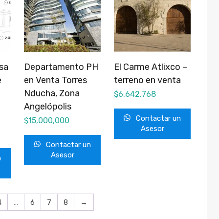
sa
Departamento PH
El Carme Atlixco –
e
en Venta Torres
terreno en venta
Nducha, Zona
$
6,642,768
Angelópolis
Contactar un
$
15,000,000
Asesor
Contactar un
Asesor
n
4
…
6
7
8
→