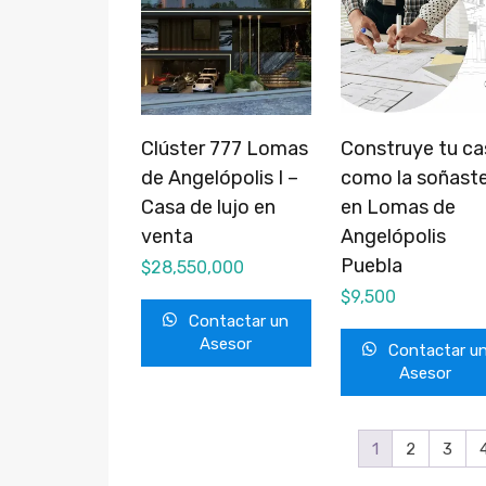
Clúster 777 Lomas
Construye tu ca
de Angelópolis I –
como la soñast
Casa de lujo en
en Lomas de
venta
Angelópolis
Puebla
$
28,550,000
$
9,500
Contactar un
Asesor
Contactar u
Asesor
1
2
3