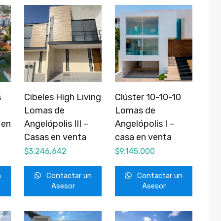
s
Cibeles High Living
Clúster 10-10-10
Lomas de
Lomas de
 en
Angelópolis III –
Angelópolis I –
Casas en venta
casa en venta
$
3,246,642
$
9,145,000
n
Contactar un
Contactar un
Asesor
Asesor