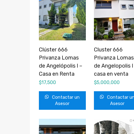
Clúster 666
Cluster 666
Privanza Lomas
Privanza Lomas
de Angelópolis I –
de Angelopolis I
Casa en Renta
casa en venta
$
17,500
$
5,000,000
Contactar un
Contactar u
Asesor
Asesor