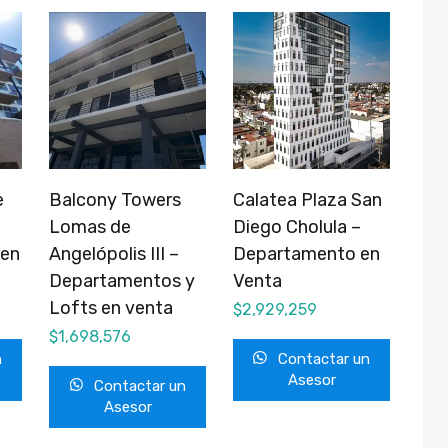
e
Balcony Towers
Calatea Plaza San
Lomas de
Diego Cholula –
 en
Angelópolis III –
Departamento en
Departamentos y
Venta
Lofts en venta
$
2,929,259
$
1,698,576
n
Contactar un
Asesor
Contactar un
Asesor