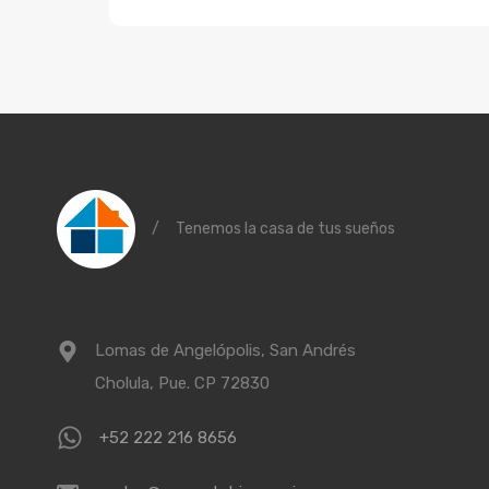
/
Tenemos la casa de tus sueños
Lomas de Angelópolis, San Andrés
Cholula, Pue. CP 72830
+52 222 216 8656