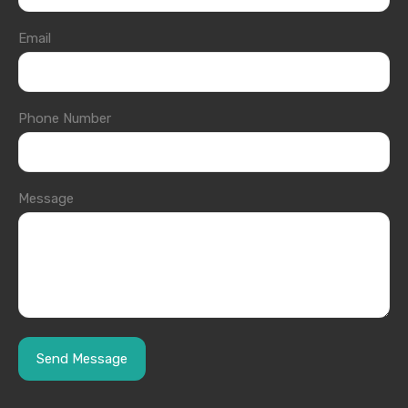
Email
Phone Number
Message