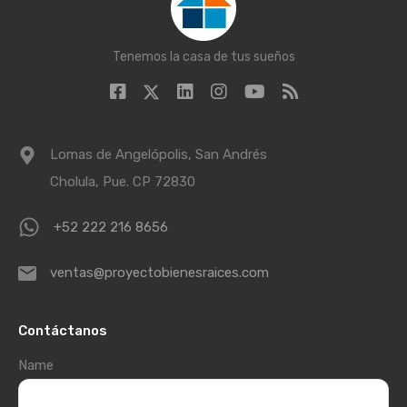
Tenemos la casa de tus sueños
Lomas de Angelópolis, San Andrés
Cholula, Pue. CP 72830
+52 222 216 8656
ventas@proyectobienesraices.com
Contáctanos
Name