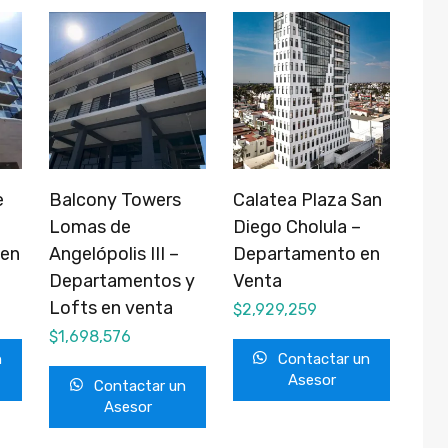
e
Balcony Towers
Calatea Plaza San
Lomas de
Diego Cholula –
 en
Angelópolis III –
Departamento en
Departamentos y
Venta
Lofts en venta
$
2,929,259
$
1,698,576
n
Contactar un
Asesor
Contactar un
Asesor