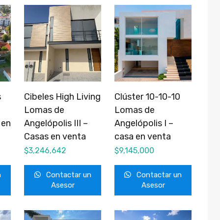
s
Cibeles High Living
Clúster 10-10-10
Lomas de
Lomas de
 en
Angelópolis III –
Angelópolis I –
Casas en venta
casa en venta
$
3,246,642
$
9,145,000
n
Contactar un
Contactar un
Asesor
Asesor