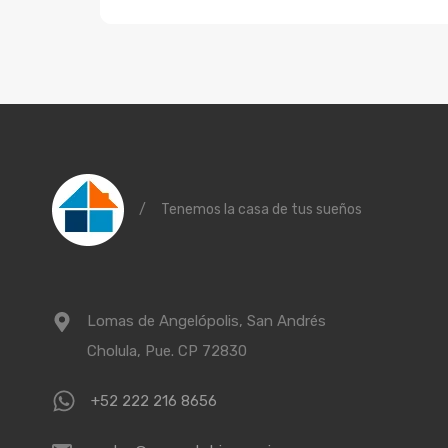
/
Tenemos la casa de tus sueños
Lomas de Angelópolis, San Andrés
Cholula, Pue. CP 72830
+52 222 216 8656