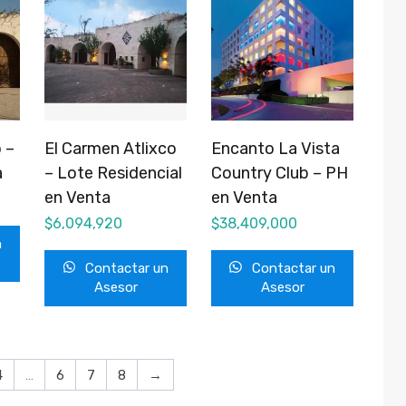
 –
El Carmen Atlixco
Encanto La Vista
a
– Lote Residencial
Country Club – PH
en Venta
en Venta
$
6,094,920
$
38,409,000
n
Contactar un
Contactar un
Asesor
Asesor
4
…
6
7
8
→