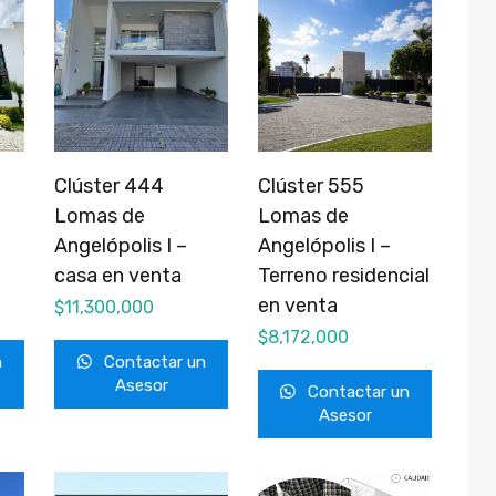
Clúster 444
Clúster 555
Lomas de
Lomas de
Angelópolis I –
Angelópolis I –
casa en venta
Terreno residencial
en venta
$
11,300,000
$
8,172,000
n
Contactar un
Asesor
Contactar un
Asesor