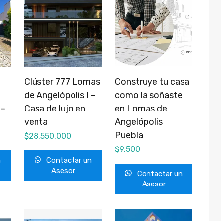
Clúster 777 Lomas
Construye tu casa
de Angelópolis I –
como la soñaste
 –
Casa de lujo en
en Lomas de
venta
Angelópolis
Puebla
$
28,550,000
$
9,500
n
Contactar un
Asesor
Contactar un
Asesor