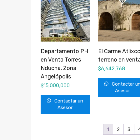
Departamento PH
El Carme Atlixco
en Venta Torres
terreno en vent
Nducha, Zona
$
6,642,768
Angelópolis
Contactar u
$
15,000,000
Asesor
Contactar un
Asesor
1
2
3