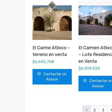
El Carme Atlixco –
El Carmen Atlix
terreno en venta
– Lote Residenc
en Venta
$
6,642,768
$
6,094,920
Contactar un
Asesor
Contactar u
Asesor
1
2
3