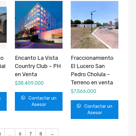
co
Encanto La Vista
Fraccionamiento
ial
Country Club – PH
El Lucero San
en Venta
Pedro Cholula –
Terreno en venta
$
38,409,000
$
7,566,000
n
Contactar un
Asesor
Contactar un
Asesor
4
…
6
7
8
→