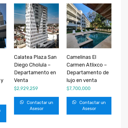
Calatea Plaza San
Camelinas El
Diego Cholula –
Carmen Atlixco –
Departamento en
Departamento de
 y
Venta
lujo en venta
$
2,929,259
$
7,700,000
Contactar un
Contactar un
Asesor
Asesor
n