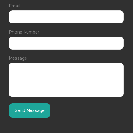
Email
Phone Number
Message