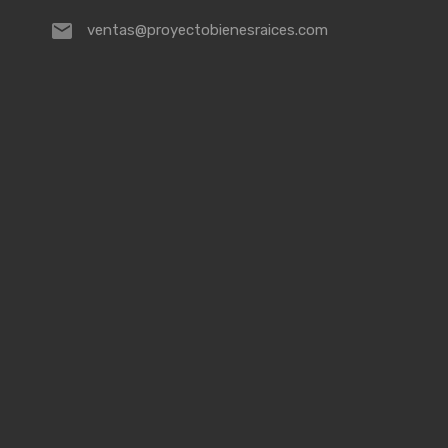
ventas@proyectobienesraices.com