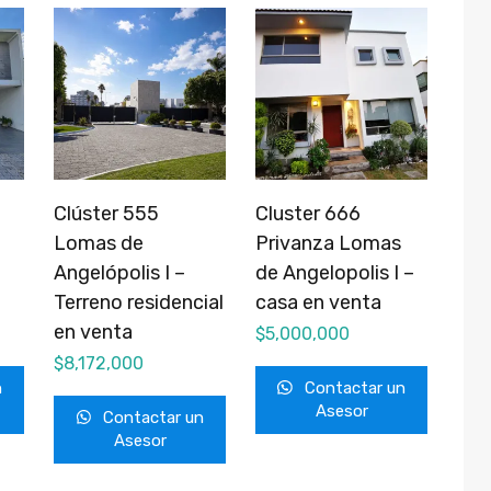
Clúster 555
Cluster 666
Lomas de
Privanza Lomas
Angelópolis I –
de Angelopolis I –
Terreno residencial
casa en venta
en venta
$
5,000,000
$
8,172,000
n
Contactar un
Asesor
Contactar un
Asesor