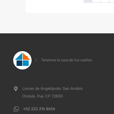
/
Tenemos la casa de tus sueños
Lomas de Angelópolis, San Andrés
Cholula, Pue. CP 72830
+52 222 216 8656