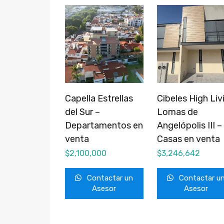
Capella Estrellas
Cibeles High Liv
del Sur –
Lomas de
Departamentos en
Angelópolis III –
venta
Casas en venta
$
2,100,000
$
3,246,642
Contactar un
Contactar u
Asesor
Asesor