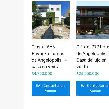
Cluster 666
Clúster 777 Lo
Privanza Lomas
de Angelópolis I
de Angelópolis I –
Casa de lujo en
casa en venta
venta
$
4,750,000
$
28,550,000
Contactar un
Contactar u
Asesor
Asesor