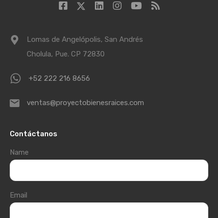
Lomas de Angelópolis, San Andrés
Cholula, Pue. CP 72830
+52 222 216 8656
ventas@proyectobienesraices.com
Contáctanos
Name
Email