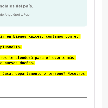
nciales del país.
de Angelópolis, Pue.
ir en Bienes Raíces, contamos con el 
plusvalía.

res te atenderá para ofrecerte más 
e nuevos dueños.

 Casa, departamento o terreno? Nosotros 
!