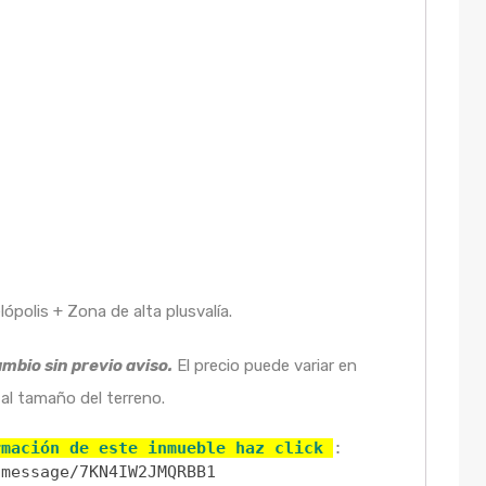
polis + Zona de alta plusvalía.
ambio sin previo aviso.
El precio puede variar en
al tamaño del terreno.
rmación de este inmueble haz click 
/message/7KN4IW2JMQRBB1