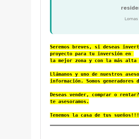
reside
Lomas 
Seremos breves, si deseas invert
proyecto para tu inversión en 
la mejor zona y con la más alta 
Llámanos y uno de nuestros aseso
información. Somos generadores d
Deseas vender, comprar o rentar?
te asesoramos.

Tenemos la casa de tus sueños!!