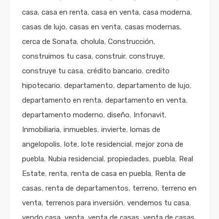
casa
,
casa en renta
,
casa en venta
,
casa moderna
,
casas de lujo
,
casas en venta
,
casas modernas
,
cerca de Sonata
,
cholula
,
Construcción
,
construimos tu casa
,
construir
,
construye
,
construye tu casa
,
crédito bancario
,
credito
hipotecario
,
departamento
,
departamento de lujo
,
departamento en renta
,
departamento en venta
,
departamento moderno
,
diseño
,
Infonavit
,
Inmobiliaria
,
inmuebles
,
invierte
,
lomas de
angelopolis
,
lote
,
lote residencial
,
mejor zona de
puebla
,
Nubia residencial
,
propiedades
,
puebla
,
Real
Estate
,
renta
,
renta de casa en puebla
,
Renta de
casas
,
renta de departamentos
,
terreno
,
terreno en
venta
,
terrenos para inversión
,
vendemos tu casa
,
vendo casa
,
venta
,
venta de casas
,
venta de casas