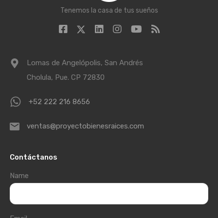
Tenemos la casa de tus sueños
Lomas de Angelópolis, San Andrés
Cholula, Pue. CP 72830
+52 222 216 8656
ventas@proyectobienesraices.com
Contáctanos
Name