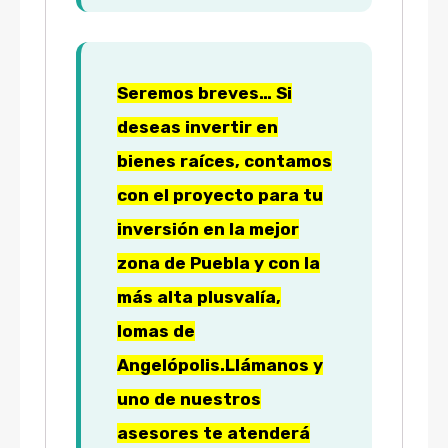
Seremos breves… Si
deseas invertir en
bienes raíces, contamos
con el proyecto para tu
inversión en la mejor
zona de Puebla y con la
más alta plusvalía,
lomas de
Angelópolis.
Llámanos y
uno de nuestros
asesores te atenderá