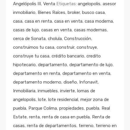
Angelópolis III
,
Venta
Etiquetas:
angelopolis
,
asesor
inmobiliario
,
Bienes Raíces
,
broker
,
busco casa
,
casa
,
casa en renta
,
casa en venta
,
casa moderna
,
casas de lujo
,
casas en venta
,
casas modernas
,
cerca de Sonata
,
cholula
,
Construcción
,
construimos tu casa
,
construir
,
construye
,
construye tu casa
,
crédito bancario
,
credito
hipotecario
,
departamento
,
departamento de lujo
,
departamento en renta
,
departamento en venta
,
departamento moderno
,
diseño
,
Infonavit
,
Inmobiliaria
,
inmuebles
,
invierte
,
lomas de
angelopolis
,
lote
,
lote residencial
,
mejor zona de
puebla
,
Parque Colima
,
propiedades
,
puebla
,
Real
Estate
,
renta
,
renta de casa en puebla
,
Renta de
casas
,
renta de departamentos
,
terreno
,
terreno en