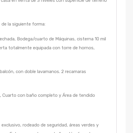
casa en venta de 3 niveles con superficie de terreno
 de la siguiente forma:
echada, Bodega/cuarto de Máquinas, cisterna 10 mil
ierta totalmente equipada con torre de hornos,
 balcón, con doble lavamanos. 2 recamaras
o, Cuarto con baño completo y Área de tendido
 exclusivo, rodeado de seguridad, áreas verdes y