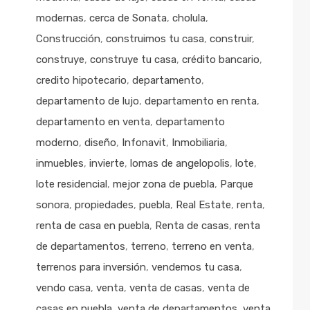
modernas
,
cerca de Sonata
,
cholula
,
Construcción
,
construimos tu casa
,
construir
,
construye
,
construye tu casa
,
crédito bancario
,
credito hipotecario
,
departamento
,
departamento de lujo
,
departamento en renta
,
departamento en venta
,
departamento
moderno
,
diseño
,
Infonavit
,
Inmobiliaria
,
inmuebles
,
invierte
,
lomas de angelopolis
,
lote
,
lote residencial
,
mejor zona de puebla
,
Parque
sonora
,
propiedades
,
puebla
,
Real Estate
,
renta
,
renta de casa en puebla
,
Renta de casas
,
renta
de departamentos
,
terreno
,
terreno en venta
,
terrenos para inversión
,
vendemos tu casa
,
vendo casa
,
venta
,
venta de casas
,
venta de
casas en puebla
,
venta de departamentos
,
venta