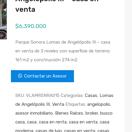
venta
$
6,390,000
Parque Sonora Lomas de Angelópolis III – casa
en venta de 3 niveles con superficie de terreno
161 m2 y construcción 274 m2.
Contactar un Asesor
SKU:
VLAMRSNRA015
Categorías:
Casas
,
Lomas
de Angelópolis III
,
Venta
Etiquetas:
angelopolis
,
asesor inmobiliario
,
Bienes Raíces
,
broker
,
busco
casa
,
casa
,
casa en renta
,
casa en venta
,
casa
moderna
,
casas de lujo
,
casas en venta
,
casas