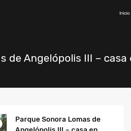
Inicio
de Angelópolis III – casa
Parque Sonora Lomas de
Angelópolis III – casa en