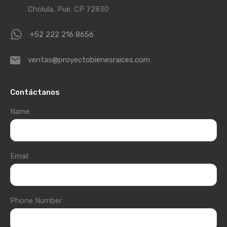
Cholula, Pue. CP 72830
+52 222 216 8656
ventas@proyectobienesraices.com
Contáctanos
Name
Email
Phone Number