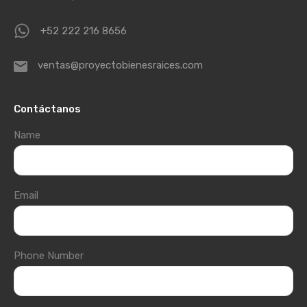
+52 222 216 8656
ventas@proyectobienesraices.com
Contáctanos
Name
Email
Phone Number