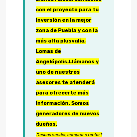
con el proyecto para tu
inversión en la mejor
zona de Puebla y con la
más alta plusvalía,
Lomas de
Angelópolis.
Llámanos y
uno de nuestros
asesores te atenderá
para ofrecerte más
información. Somos
generadores de nuevos
dueños.
Deseas vender, comprar o rentar?