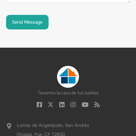
Tenemos la casa de tus sueños
Lomas de Angelópolis, San Andrés
Cholula, Pue. CP 72830