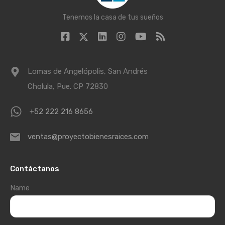
Tenemos la casa de tus sueños
Lomas de Angelópolis, San Andrés
Cholula, Pue. CP 72830
+52 222 216 8656
ventas@proyectobienesraices.com
Contáctanos
Name