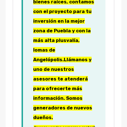
bienes raíces, contamos
con el proyecto para tu
inversión en la mejor
zona de Puebla y con la
más alta plusvalía,
lomas de
Angelópolis.
Llámanos y
uno de nuestros
asesores te atenderá
para ofrecerte más
información. Somos
generadores de nuevos
dueños.