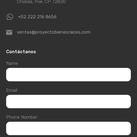
Cholula, Pue. CP 72830
+52 222 216 8656
ventas@proyectobienesraices.com
Contáctanos
Name
Email
Phone Number