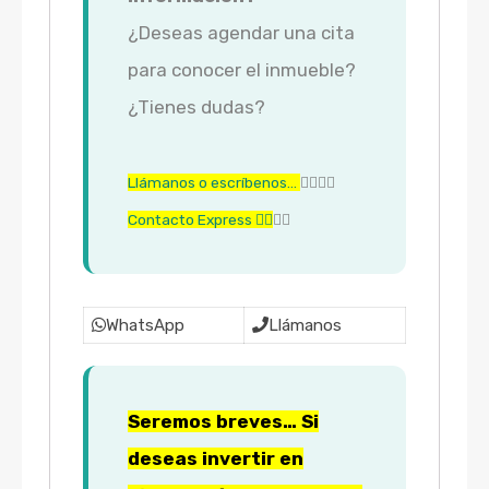
¿Deseas agendar una cita
para conocer el inmueble?
¿Tienes dudas?
Llámanos o escríbenos…
👇🏼👇🏼
Contacto Express 👇🏼
👇🏼
WhatsApp
Llámanos
Seremos breves… Si
deseas invertir en