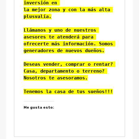
inversión en 
la mejor zona y con la más alta 
plusvalía.

Llámanos y uno de nuestros 
asesores te atenderá para 
ofrecerte más información. Somos 
generadores de nuevos dueños.

Deseas vender, comprar o rentar? 
Casa, departamento o terreno? 
Nosotros te asesoramos.

Tenemos la casa de tus sueños!!!
Me gusta esto: