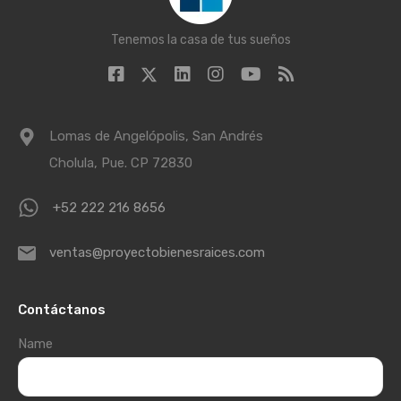
Tenemos la casa de tus sueños
Lomas de Angelópolis, San Andrés
Cholula, Pue. CP 72830
+52 222 216 8656
ventas@proyectobienesraices.com
Contáctanos
Name