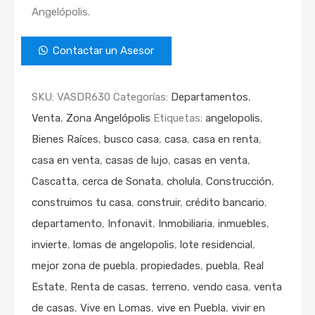
Angelópolis.
Contactar un Asesor
SKU:
VASDR630
Categorías:
Departamentos
,
Venta
,
Zona Angelópolis
Etiquetas:
angelopolis
,
Bienes Raíces
,
busco casa
,
casa
,
casa en renta
,
casa en venta
,
casas de lujo
,
casas en venta
,
Cascatta
,
cerca de Sonata
,
cholula
,
Construcción
,
construimos tu casa
,
construir
,
crédito bancario
,
departamento
,
Infonavit
,
Inmobiliaria
,
inmuebles
,
invierte
,
lomas de angelopolis
,
lote residencial
,
mejor zona de puebla
,
propiedades
,
puebla
,
Real
Estate
,
Renta de casas
,
terreno
,
vendo casa
,
venta
de casas
,
Vive en Lomas
,
vive en Puebla
,
vivir en