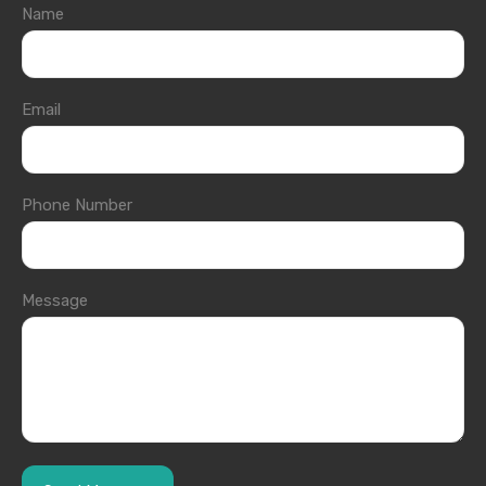
Name
Email
Phone Number
Message