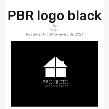
PBR logo black
By
Koko
Posted in On
29 de enero de 2023