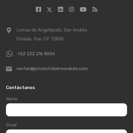
Lomas de Angelópolis, San Andrés
Cholula, Pue. CP 72830
+52 222 216 8656
ventas@proyectobienesraices.com
Contáctanos
Name
Email