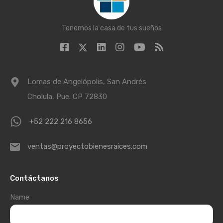
Tenemos la casa de tus sueños
Lomas de Angelópolis, San Andrés
Cholula, Pue. CP 72830
+52 222 216 8656
ventas@proyectobienesraices.com
Contáctanos
Name