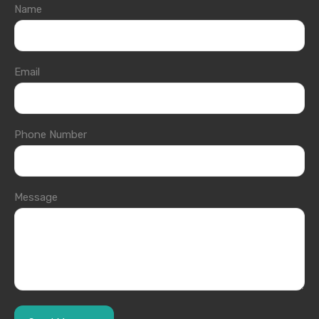
Name
Email
Phone Number
Message