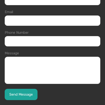
Email
Phone Number
Message