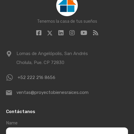
Tenemos la casa de tus sueños
Lomas de Angelópolis, San Andrés
Cholula, Pue. CP 72830
+52 222 216 8656
ventas@proyectobienesraices.com
Contáctanos
Name