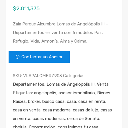
$
2,011,375
Zaia Parque Alcumbre Lomas de Angelópolis III –
Departamentos en venta con 6 modelos Paz,
Refugio, Vida, Armonía, Alma y Calma.
Contactar un Asesor
SKU:
VLAPALCMBRZ903
Categorías:
Departamentos
,
Lomas de Angelópolis III
,
Venta
Etiquetas:
angelopolis
,
asesor inmobiliario
,
Bienes
Raíces
,
broker
,
busco casa
,
casa
,
casa en renta
,
casa en venta
,
casa moderna
,
casas de lujo
,
casas
en venta
,
casas modernas
,
cerca de Sonata
,
cholula
,
Construcción
,
construimos tu casa
,