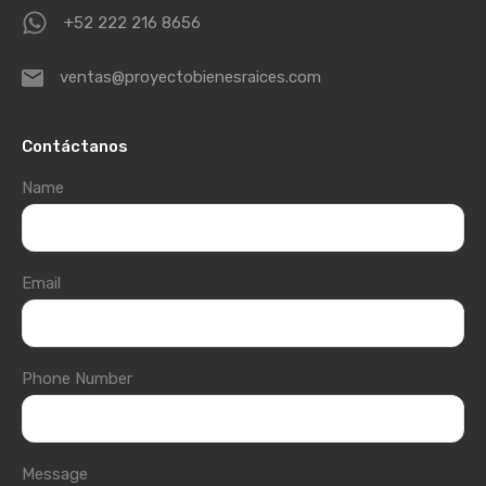
+52 222 216 8656
ventas@proyectobienesraices.com
Contáctanos
Name
Email
Phone Number
Message