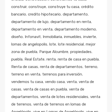
construir
,
construye
,
construye tu casa
,
crédito
bancario
,
credito hipotecario
,
departamento
,
departamento de lujo
,
departamento en renta
,
departamento en venta
,
departamento moderno
,
diseño
,
Infonavit
,
Inmobiliaria
,
inmuebles
,
invierte
,
lomas de angelopolis
,
lote
,
lote residencial
,
mejor
zona de puebla
,
Parque Alcumbre
,
propiedades
,
puebla
,
Real Estate
,
renta
,
renta de casa en puebla
,
Renta de casas
,
renta de departamentos
,
terreno
,
terreno en venta
,
terrenos para inversión
,
vendemos tu casa
,
vendo casa
,
venta
,
venta de
casas
,
venta de casas en puebla
,
venta de
departamentos
,
venta de lotes residenciales
,
venta
de terrenos
,
venta de terrenos en lomas de
Angelópolis
,
vive en Lomas de Angelópolis
,
vive en