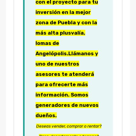
con el proyecto para tu
inversión en la mejor
zona de Puebla y con la
más alta plusvalía,
lomas de
Angelópolis.
Llámanos y
uno de nuestros
asesores te atenderá
para ofrecerte más
información. Somos
generadores de nuevos
dueños.
Deseas vender, comprar o rentar?