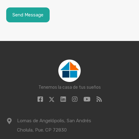
Tenemos la casa de tus sueños
Lomas de Angelópolis, San Andrés
Cholula, Pue. CP 72830