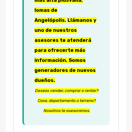
lomas de
Angelópolis.
Llámanos y
uno de nuestros
asesores te atenderá
para ofrecerte más
información. Somos
generadores de nuevos
dueños.
Deseas vender, comprar o rentar?
Casa, departamento o terreno?
Nosotros te asesoramos.