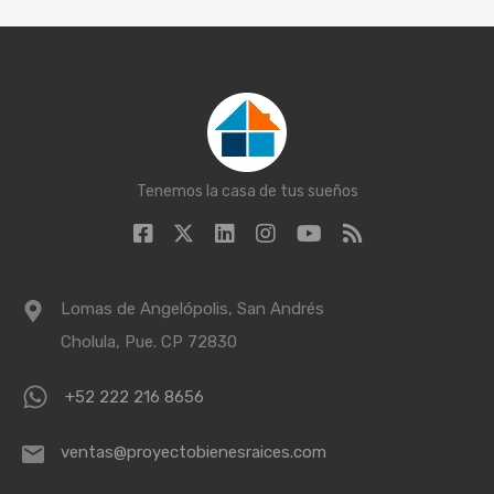
Tenemos la casa de tus sueños
Lomas de Angelópolis, San Andrés
Cholula, Pue. CP 72830
+52 222 216 8656
ventas@proyectobienesraices.com