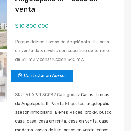
venta
$
10,800,000
Parque Jalisco Lomas de Angelópolis III – casa
en venta de 3 niveles con superficie de terreno
de 311 m2 y construcción 345 m2.
Contactar un Asesor
SKU:
VLAPJLSC032
Categorías:
Casas
,
Lomas
de Angelópolis III
,
Venta
Etiquetas:
angelopolis
,
asesor inmobiliario
,
Bienes Raíces
,
broker
,
busco
casa
,
casa
,
casa en renta
,
casa en venta
,
casa
moderna
,
casas de lujo
,
casas en venta
,
casas