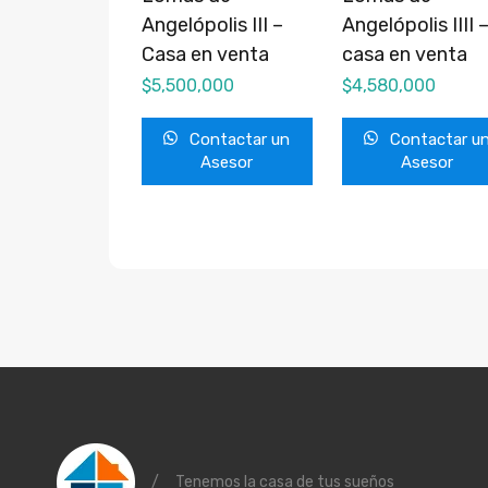
Angelópolis III –
Angelópolis IIII 
Casa en venta
casa en venta
$
5,500,000
$
4,580,000
Contactar un
Contactar u
Asesor
Asesor
/
Tenemos la casa de tus sueños