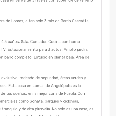
 casa en venta de 3 niveles con superficie de terreno
ers de Lomas, a tan solo 3 min de Barrio Cascatta,
t, 4.5 baños, Sala, Comedor, Cocina con horno
a TV, Estacionamiento para 3 autos, Amplio jardín,
on baño completo, Estudio en planta baja, Área de
 exclusivo, rodeado de seguridad, áreas verdes y
ece. Esta casa en Lomas de Angelópolis es la
a de tus sueños, en la mejor zona de Puebla. Con
omerciales como Sonata, parques y ciclovías,
ranquilo y de alta plusvalía. No solo es una casa, es