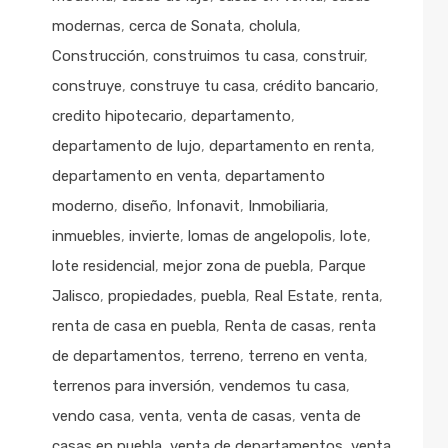
modernas
,
cerca de Sonata
,
cholula
,
Construcción
,
construimos tu casa
,
construir
,
construye
,
construye tu casa
,
crédito bancario
,
credito hipotecario
,
departamento
,
departamento de lujo
,
departamento en renta
,
departamento en venta
,
departamento
moderno
,
diseño
,
Infonavit
,
Inmobiliaria
,
inmuebles
,
invierte
,
lomas de angelopolis
,
lote
,
lote residencial
,
mejor zona de puebla
,
Parque
Jalisco
,
propiedades
,
puebla
,
Real Estate
,
renta
,
renta de casa en puebla
,
Renta de casas
,
renta
de departamentos
,
terreno
,
terreno en venta
,
terrenos para inversión
,
vendemos tu casa
,
vendo casa
,
venta
,
venta de casas
,
venta de
casas en puebla
,
venta de departamentos
,
venta