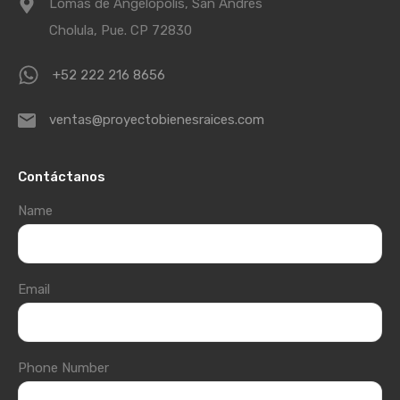
Lomas de Angelópolis, San Andrés
Cholula, Pue. CP 72830
+52 222 216 8656
ventas@proyectobienesraices.com
Contáctanos
Name
Email
Phone Number