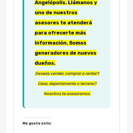
Angelópolis.
Llámanos y
uno de nuestros
asesores te atenderá
para ofrecerte más
información. Somos
generadores de nuevos
dueños.
Deseas vender, comprar o rentar?
Casa, departamento o terreno?
Nosotros te asesoramos.
Me gusta esto: