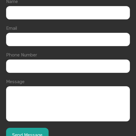
Name
Email
Phone Number
Message