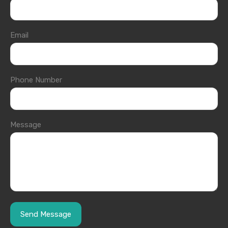
Email
Phone Number
Message