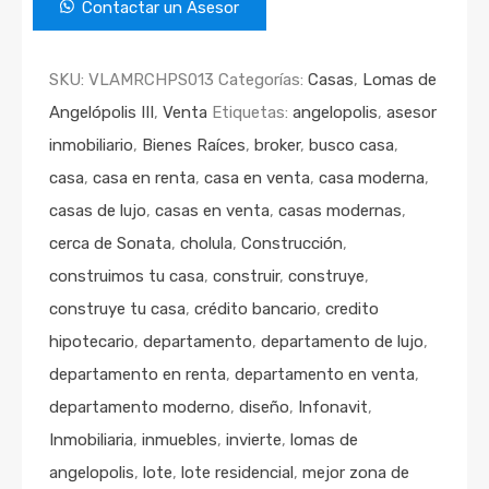
Contactar un Asesor
SKU:
VLAMRCHPS013
Categorías:
Casas
,
Lomas de
Angelópolis III
,
Venta
Etiquetas:
angelopolis
,
asesor
inmobiliario
,
Bienes Raíces
,
broker
,
busco casa
,
casa
,
casa en renta
,
casa en venta
,
casa moderna
,
casas de lujo
,
casas en venta
,
casas modernas
,
cerca de Sonata
,
cholula
,
Construcción
,
construimos tu casa
,
construir
,
construye
,
construye tu casa
,
crédito bancario
,
credito
hipotecario
,
departamento
,
departamento de lujo
,
departamento en renta
,
departamento en venta
,
departamento moderno
,
diseño
,
Infonavit
,
Inmobiliaria
,
inmuebles
,
invierte
,
lomas de
angelopolis
,
lote
,
lote residencial
,
mejor zona de