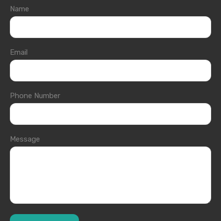
Name
Email
Phone Number
Message