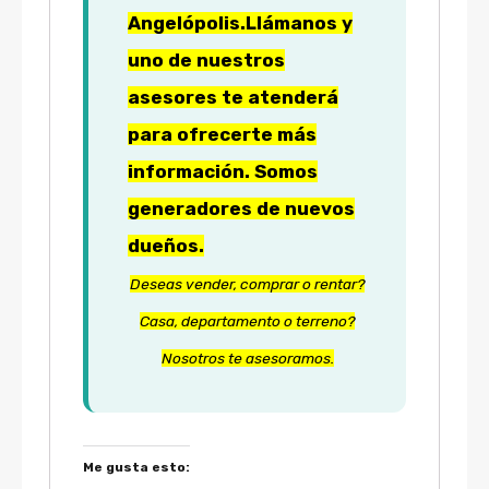
Angelópolis.
Llámanos y
uno de nuestros
asesores te atenderá
para ofrecerte más
información. Somos
generadores de nuevos
dueños.
Deseas vender, comprar o rentar?
Casa, departamento o terreno?
Nosotros te asesoramos.
Me gusta esto: