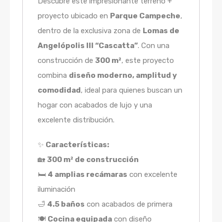
Descubre este impresionante terreno +
proyecto ubicado en
Parque Campeche
,
dentro de la exclusiva zona de
Lomas de
Angelópolis III “Cascatta”
. Con una
construcción de
300 m²
, este proyecto
combina
diseño moderno, amplitud y
comodidad
, ideal para quienes buscan un
hogar con acabados de lujo y una
excelente distribución.
✨
Características:
🏡
300 m² de construcción
🛏
4 amplias recámaras
con excelente
iluminación
🛁
4.5 baños
con acabados de primera
🍽
Cocina equipada
con diseño