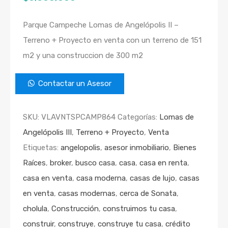
Parque Campeche Lomas de Angelópolis II –
Terreno + Proyecto en venta con un terreno de 151
m2 y una construccion de 300 m2
Contactar un Asesor
SKU:
VLAVNTSPCAMP864
Categorías:
Lomas de
Angelópolis III
,
Terreno + Proyecto
,
Venta
Etiquetas:
angelopolis
,
asesor inmobiliario
,
Bienes
Raíces
,
broker
,
busco casa
,
casa
,
casa en renta
,
casa en venta
,
casa moderna
,
casas de lujo
,
casas
en venta
,
casas modernas
,
cerca de Sonata
,
cholula
,
Construcción
,
construimos tu casa
,
construir
,
construye
,
construye tu casa
,
crédito