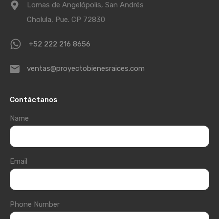
Lomas de Angelópolis, San Andrés
Cholula, Pue. CP 72830
+52 222 216 8656
ventas@proyectobienesraices.com
Contáctanos
Name
Email
Phone Number