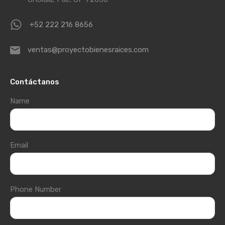
+52 222 216 8656
ventas@proyectobienesraices.com
Contáctanos
Name
Email
Phone Number