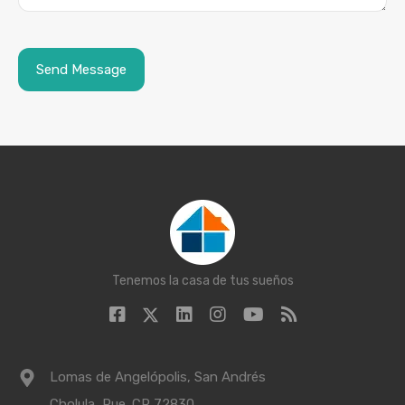
Tenemos la casa de tus sueños
Lomas de Angelópolis, San Andrés
Cholula, Pue. CP 72830