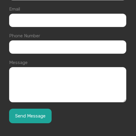
Email
Phone Number
Message