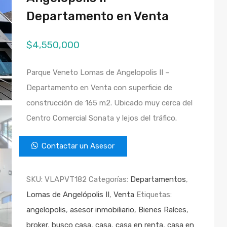
Departamento en Venta
$
4,550,000
Parque Veneto Lomas de Angelopolis II –
Departamento en Venta con superficie de
construcción de 165 m2. Ubicado muy cerca del
Centro Comercial Sonata y lejos del tráfico.
Contactar un Asesor
SKU:
VLAPVT182
Categorías:
Departamentos
,
Lomas de Angelópolis II
,
Venta
Etiquetas:
angelopolis
,
asesor inmobiliario
,
Bienes Raíces
,
broker
,
busco casa
,
casa
,
casa en renta
,
casa en