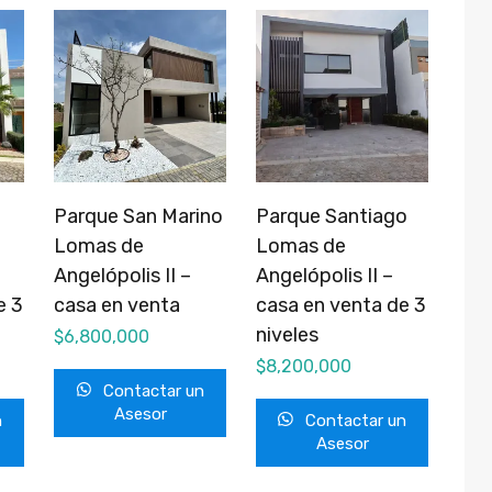
Parque San Marino
Parque Santiago
Lomas de
Lomas de
Angelópolis II –
Angelópolis II –
e 3
casa en venta
casa en venta de 3
niveles
$
6,800,000
$
8,200,000
Contactar un
Asesor
n
Contactar un
Asesor