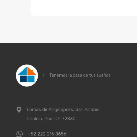
/
Tenemos la casa de tus sueños
Lomas de Angelópolis, San Andrés
Cholula, Pue. CP 72830
+52 222 216 8656