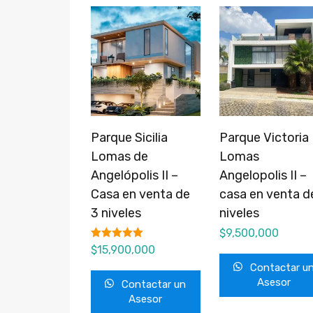
Parque Sicilia
Parque Victoria
Lomas de
Lomas
Angelópolis II –
Angelopolis II –
Casa en venta de
casa en venta d
3 niveles
niveles
$
9,500,000
Valorado en
$
15,900,000
5.00
Contactar u
de 5
Asesor
Contactar un
Asesor