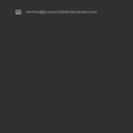
ventas@proyectobienesraices.com