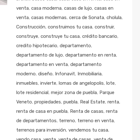
venta
,
casa moderna
,
casas de lujo
,
casas en
venta
,
casas modernas
,
cerca de Sonata
,
cholula
,
Construcción
,
construimos tu casa
,
construir
,
construye
,
construye tu casa
,
crédito bancario
,
credito hipotecario
,
departamento
,
departamento de lujo
,
departamento en renta
,
departamento en venta
,
departamento
moderno
,
diseño
,
Infonavit
,
Inmobiliaria
,
inmuebles
,
invierte
,
lomas de angelopolis
,
lote
,
lote residencial
,
mejor zona de puebla
,
Parque
Veneto
,
propiedades
,
puebla
,
Real Estate
,
renta
,
renta de casa en puebla
,
Renta de casas
,
renta
de departamentos
,
terreno
,
terreno en venta
,
terrenos para inversión
,
vendemos tu casa
,
vendo casa
,
venta
,
venta de casas
,
venta de