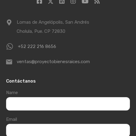
Lomas de Angelópolis, San Andrés
Cholula, Pue. CP 72830
+52 222 216 8656
ventas@proyectobienesraices.com
Contáctanos
Name
Email